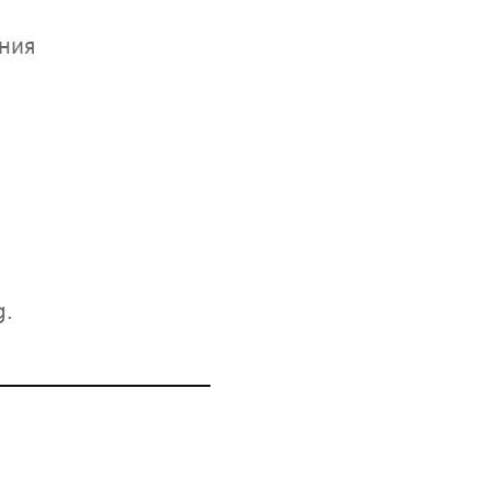
ния
g.