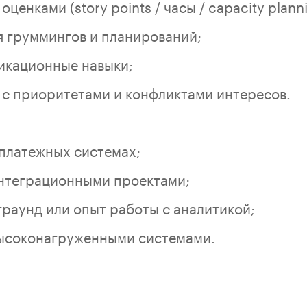
ценками (story points / часы / capacity planni
 груммингов и планирований;
икационные навыки;
 с приоритетами и конфликтами интересов.
 платежных системах;
нтеграционными проектами;
граунд или опыт работы с аналитикой;
высоконагруженными системами.